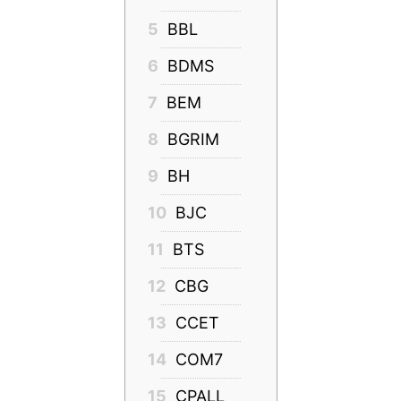
5
BBL
6
BDMS
7
BEM
8
BGRIM
9
BH
10
BJC
11
BTS
12
CBG
13
CCET
14
COM7
15
CPALL