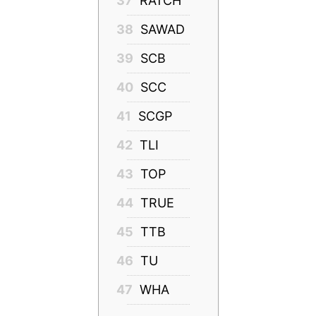
37
RATCH
38
SAWAD
39
SCB
40
SCC
41
SCGP
42
TLI
43
TOP
44
TRUE
45
TTB
46
TU
47
WHA