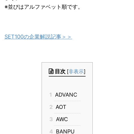
※並びはアルファベット順です。
SET100の企業解説記事＞＞
目次
[
非表示
]
1
ADVANC
2
AOT
3
AWC
4
BANPU