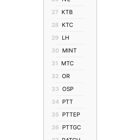
27
KTB
28
KTC
29
LH
30
MINT
31
MTC
32
OR
33
OSP
34
PTT
35
PTTEP
36
PTTGC