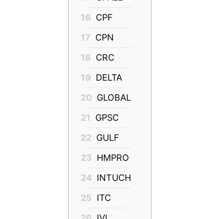
16
CPF
17
CPN
18
CRC
19
DELTA
20
GLOBAL
21
GPSC
22
GULF
23
HMPRO
24
INTUCH
25
ITC
26
IVL