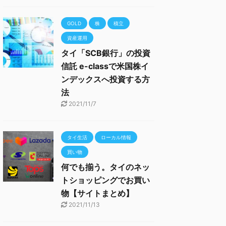
GOLD
株
積立
資産運用
タイ「SCB銀行」の投資
信託 e-classで米国株イ
ンデックスへ投資する方
法
2021/11/7
タイ生活
ローカル情報
買い物
何でも揃う。タイのネッ
トショッピングでお買い
物【サイトまとめ】
2021/11/13