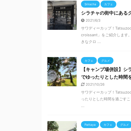
Sriracha
カフェ
シラチャの街中にあるクロ
2021/6/3
サワディーカップ！Tatsu
croissant」をご紹介
きなクロ ...
カフェ
グルメ
【キャンプ場併設】シラチ
でゆったりとした時間
2021/10/26
サワディーカップ！Tatsu
ったりとした時間を過ごすことが
...
Pattaya
カフェ
グルメ