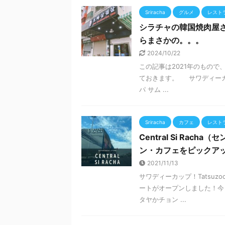
Sriracha
グルメ
レスト
シラチャの韓国焼肉屋さ
らまさかの。。。
2024/10/22
この記事は2021年のもの
ておきます。 サワディーカッ
パ サム ...
Sriracha
カフェ
レスト
Central Si Ra
ン・カフェをピックア
2021/11/13
サワディーカップ！Tatsu
ートがオープンしました！今
タヤかチョン ...