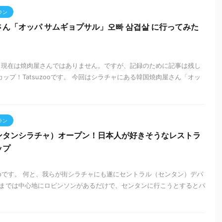
ラン
ん「オッパ サムギョプサル」오빠 삼겹살 に行ってみた
で、現在は焼肉屋さんではありません。ですが、記録のために記事は残し
プ！Tatsuzooです。 今回はシラチャにある韓国焼肉屋さん「オッ
ラン
cha（センタンシラチャ）オープン！日本人が好きそうなレストラ
ップ
zooです。 何と、我らが街シラチャにも遂にセントラル（センタン）デパ
までは中心地にロビンソンがあるだけで、センタンに行こうとするとパ