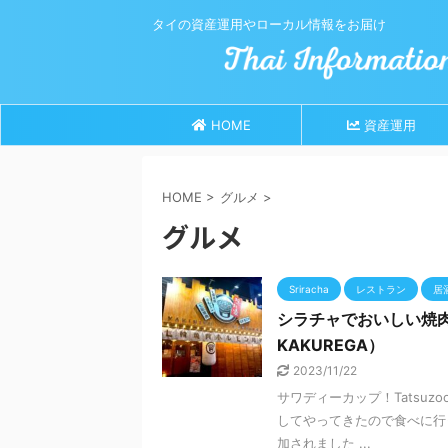
タイの資産運用やローカル情報をお届け
HOME
資産運用
HOME
>
グルメ
>
グルメ
Sriracha
レストラン
居
シラチャでおいしい焼肉
KAKUREGA）
2023/11/22
サワディーカップ！Tatsu
してやってきたので食べに行
加されました ...