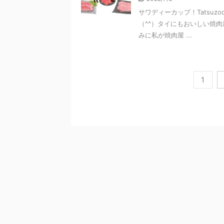
サワディーカップ！Tatsu
（^^）タイにもおいしい焼
みに私が焼肉屋 ...
1