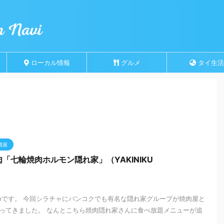
ローカル情報
グルメ
タイ生活
酒屋
「七輪焼肉ホルモン隠れ家」（YAKINIKU
zooです。 今回シラチャにバンコクでも有名な隠れ家グループが焼肉屋と
ってきました。 なんとこちら焼肉隠れ家さんに食べ放題メニューが追