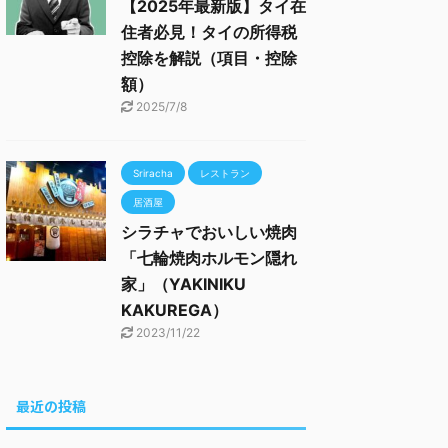
【2025年最新版】タイ在
住者必見！タイの所得税
控除を解説（項目・控除
額）
2025/7/8
Sriracha
レストラン
居酒屋
シラチャでおいしい焼肉
「七輪焼肉ホルモン隠れ
家」（YAKINIKU
KAKUREGA）
2023/11/22
最近の投稿