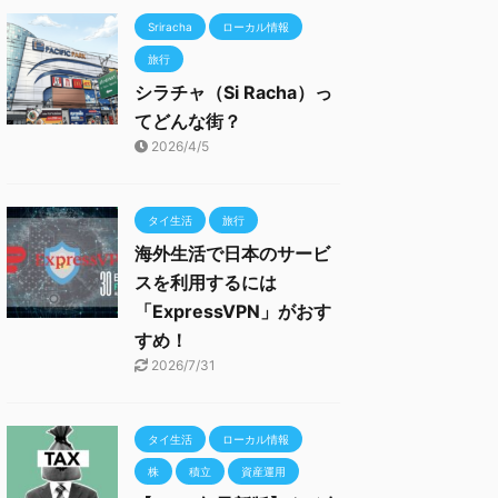
Sriracha
ローカル情報
旅行
シラチャ（Si Racha）っ
てどんな街？
2026/4/5
タイ生活
旅行
海外生活で日本のサービ
スを利用するには
「ExpressVPN」がおす
すめ！
2026/7/31
タイ生活
ローカル情報
株
積立
資産運用