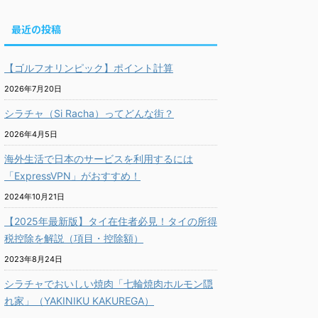
最近の投稿
【ゴルフオリンピック】ポイント計算
2026年7月20日
シラチャ（Si Racha）ってどんな街？
2026年4月5日
海外生活で日本のサービスを利用するには
「ExpressVPN」がおすすめ！
2024年10月21日
【2025年最新版】タイ在住者必見！タイの所得
税控除を解説（項目・控除額）
2023年8月24日
シラチャでおいしい焼肉「七輪焼肉ホルモン隠
れ家」（YAKINIKU KAKUREGA）