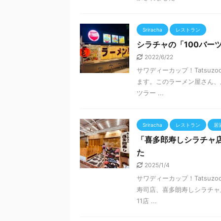
Sriracha
レストラン
シラチャの「100バー
2022/6/22
サワディーカップ！Tatsu
ます。このラーメン屋さん、
ツラー ...
Sriracha
レストラン
居
「喜多郎寿しシラチャ
た
2025/1/4
サワディーカップ！Tatsuz
寿司店、喜多朗寿しシラチャ
11店 ...