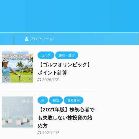
プロフィール
ゴルフ
趣味・遊び
【ゴルフオリンピック】
ポイント計算
2026/7/21
株
積立
資産運用
【2021年版】株初心者で
も失敗しない株投資の始
め方
2021/11/7