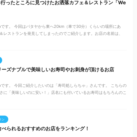
m行ったところに見つけたお洒落カフェ＆レストラン「We
ooです。 今回はパタヤから東へ20km（車で30分）くらいの場所にあ
＆レストランを発見してしまったのでご紹介します。お店の名前は、
リーズナブルで美味しいお寿司やお刺身が頂けるお店
zooです。 今回ご紹介したいのは「寿司処しらちゃ」さんです。 こちらの
さに「美味しいのに安い！」店名にも付いているお寿司はもちろんのこ
ラン
食べられるおすすめのお店をランキング！