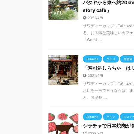
パタヤから東へ約20k
story cafe」
2021/4/8
サワディーカップ！Tatsuz
る、お洒落な美味しいカフェ
「We st ...
Sriracha
グルメ
居酒屋
「寿司処しらちゃ」は
2021/4/6
サワディーカップ！Tatsu
お店を一言で言うならば、ま
と、お刺身 ...
Sriracha
グルメ
レスト
シラチャで日本焼肉が
2022/7/3