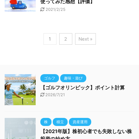
使ってみた感想【評価】
2021/2/25
1
2
Next »
ゴルフ
趣味・遊び
【ゴルフオリンピック】ポイント計算
2026/7/21
株
積立
資産運用
【2021年版】株初心者でも失敗しない株
投資の始め方