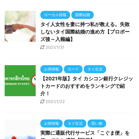
ローカル情報
国際結婚
タイ人女性を妻に持つ私が教える。失敗
しないタイ国際結婚の進め方【プロポー
ズ後～入籍編】
2021/1/31
お得情報
カード
タイ生活
【2021年版】タイ カシコン銀行クレジッ
トカードのおすすめをランキングで紹
介！
2021/1/22
お得情報
タイ生活
買い物
実際に通販代行サービス「こぐま便」を