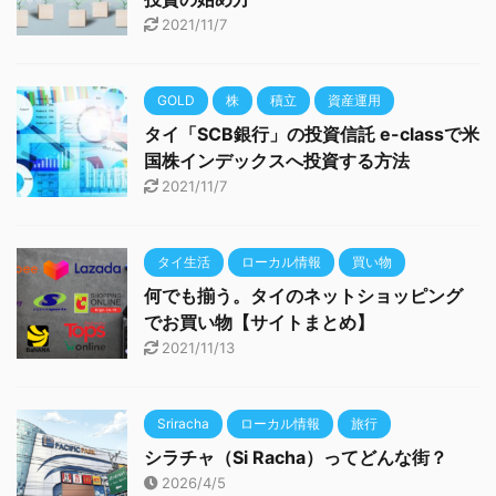
2021/11/7
GOLD
株
積立
資産運用
タイ「SCB銀行」の投資信託 e-classで米
国株インデックスへ投資する方法
2021/11/7
タイ生活
ローカル情報
買い物
何でも揃う。タイのネットショッピング
でお買い物【サイトまとめ】
2021/11/13
Sriracha
ローカル情報
旅行
シラチャ（Si Racha）ってどんな街？
2026/4/5