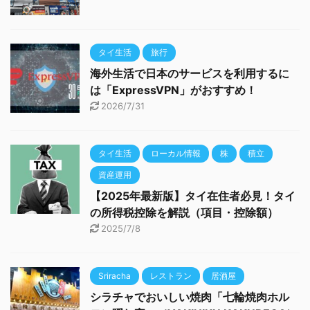
タイ生活
旅行
海外生活で日本のサービスを利用するに
は「ExpressVPN」がおすすめ！
2026/7/31
タイ生活
ローカル情報
株
積立
資産運用
【2025年最新版】タイ在住者必見！タイ
の所得税控除を解説（項目・控除額）
2025/7/8
Sriracha
レストラン
居酒屋
シラチャでおいしい焼肉「七輪焼肉ホル