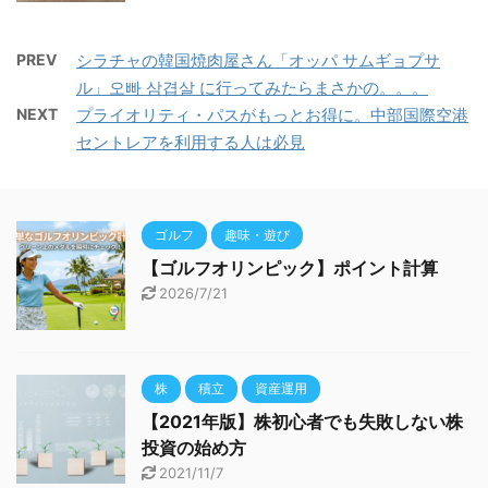
PREV
シラチャの韓国焼肉屋さん「オッパ サムギョプサ
ル」오빠 삼겹살 に行ってみたらまさかの。。。
NEXT
プライオリティ・パスがもっとお得に。中部国際空港
セントレアを利用する人は必見
ゴルフ
趣味・遊び
【ゴルフオリンピック】ポイント計算
2026/7/21
株
積立
資産運用
【2021年版】株初心者でも失敗しない株
投資の始め方
2021/11/7