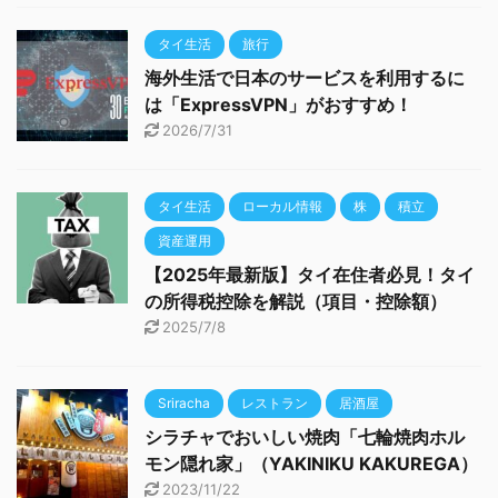
タイ生活
旅行
海外生活で日本のサービスを利用するに
は「ExpressVPN」がおすすめ！
2026/7/31
タイ生活
ローカル情報
株
積立
資産運用
【2025年最新版】タイ在住者必見！タイ
の所得税控除を解説（項目・控除額）
2025/7/8
Sriracha
レストラン
居酒屋
シラチャでおいしい焼肉「七輪焼肉ホル
モン隠れ家」（YAKINIKU KAKUREGA）
2023/11/22