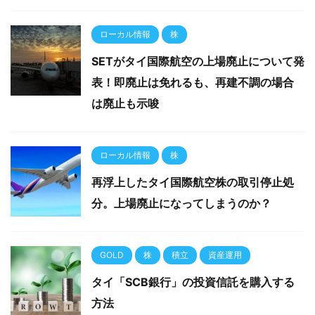
ローカル情報
株
SETがタイ国際航空の上場廃止について発
表！即廃止は免れるも、再建不調の場合
は廃止も示唆
ローカル情報
株
再浮上したタイ国際航空株の取引停止処
分。上場廃止になってしまうのか？
GOLD
株
積立
資産運用
タイ「SCB銀行」の投資信託を購入する
方法