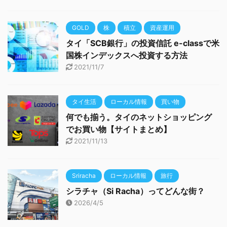
GOLD
株
積立
資産運用
タイ「SCB銀行」の投資信託 e-classで米
国株インデックスへ投資する方法
2021/11/7
タイ生活
ローカル情報
買い物
何でも揃う。タイのネットショッピング
でお買い物【サイトまとめ】
2021/11/13
Sriracha
ローカル情報
旅行
シラチャ（Si Racha）ってどんな街？
2026/4/5