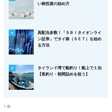
い株投資の始め方
高配当多数！「ＳＢＩタイオンライ
4
ン証券」でタイ株（ＳＥＴ）を始め
る方法
タイランド湾で船釣り！船上で１泊
5
【夜釣り・朝間詰めを狙う】
-
株