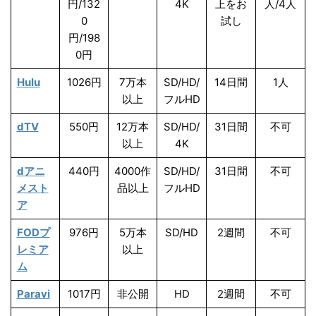
円/132
4K
上をお
人/4人
0
試し
円/198
0円
Hulu
1026円
7万本
SD/HD/
14日間
1人
以上
フルHD
dTV
550円
12万本
SD/HD/
31日間
不可
以上
4K
dアニ
440円
4000作
SD/HD/
31日間
不可
メスト
品以上
フルHD
ア
FODプ
976円
5万本
SD/HD
2週間
不可
レミア
以上
ム
Paravi
1017円
非公開
HD
2週間
不可