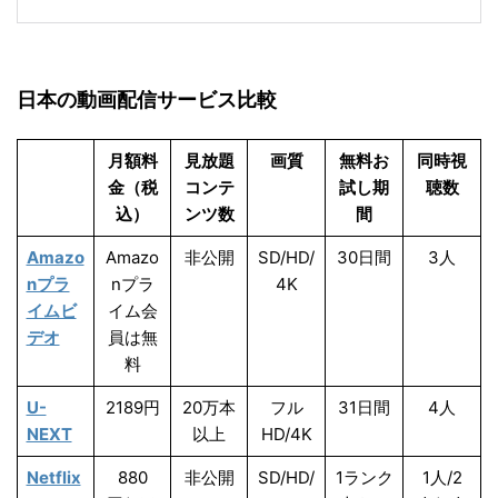
日本の動画配信サービス比較
月額料
見放題
画質
無料お
同時視
金（税
コンテ
試し期
聴数
込）
ンツ数
間
Amazo
Amazo
非公開
SD/HD/
30日間
3人
nプラ
nプラ
4K
イムビ
イム会
デオ
員は無
料
U-
2189円
20万本
フル
31日間
4人
NEXT
以上
HD/4K
Netflix
880
非公開
SD/HD/
1ランク
1人/2