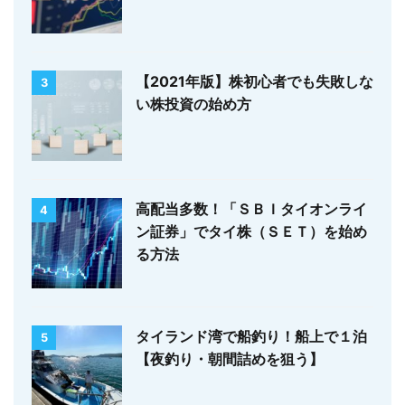
【2021年版】株初心者でも失敗しな
3
い株投資の始め方
高配当多数！「ＳＢＩタイオンライ
4
ン証券」でタイ株（ＳＥＴ）を始め
る方法
タイランド湾で船釣り！船上で１泊
5
【夜釣り・朝間詰めを狙う】