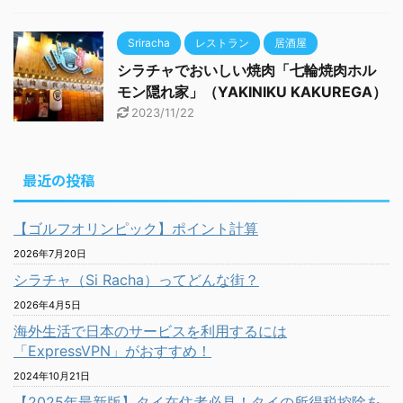
Sriracha
レストラン
居酒屋
シラチャでおいしい焼肉「七輪焼肉ホル
モン隠れ家」（YAKINIKU KAKUREGA）
2023/11/22
最近の投稿
【ゴルフオリンピック】ポイント計算
2026年7月20日
シラチャ（Si Racha）ってどんな街？
2026年4月5日
海外生活で日本のサービスを利用するには
「ExpressVPN」がおすすめ！
2024年10月21日
【2025年最新版】タイ在住者必見！タイの所得税控除を