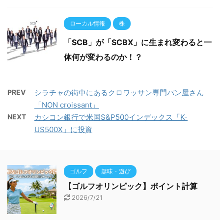
ローカル情報
株
「SCB」が「SCBX」に生まれ変わると一
体何が変わるのか！？
PREV
シラチャの街中にあるクロワッサン専門パン屋さん
「NON croissant」
NEXT
カシコン銀行で米国S&P500インデックス「K-
US500X」に投資
ゴルフ
趣味・遊び
【ゴルフオリンピック】ポイント計算
2026/7/21