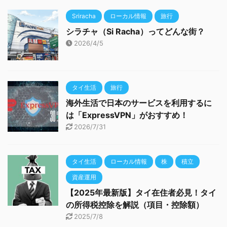
Sriracha
ローカル情報
旅行
シラチャ（Si Racha）ってどんな街？
2026/4/5
タイ生活
旅行
海外生活で日本のサービスを利用するに
は「ExpressVPN」がおすすめ！
2026/7/31
タイ生活
ローカル情報
株
積立
資産運用
【2025年最新版】タイ在住者必見！タイ
の所得税控除を解説（項目・控除額）
2025/7/8