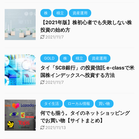
株
積立
資産運用
【2021年版】株初心者でも失敗しない株
投資の始め方
2021/11/7
GOLD
株
積立
資産運用
タイ「SCB銀行」の投資信託 e-classで米
国株インデックスへ投資する方法
2021/11/7
タイ生活
ローカル情報
買い物
何でも揃う。タイのネットショッピング
でお買い物【サイトまとめ】
2021/11/13