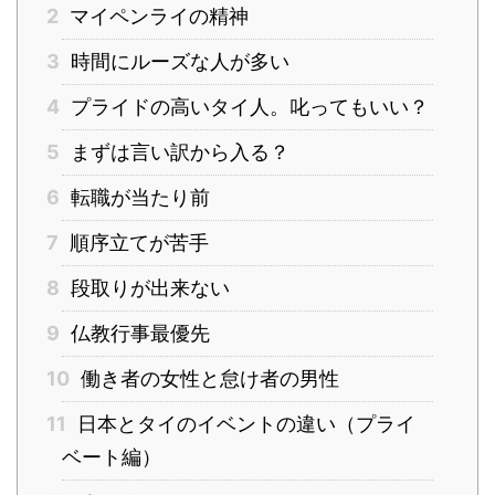
2
マイペンライの精神
3
時間にルーズな人が多い
4
プライドの高いタイ人。叱ってもいい？
5
まずは言い訳から入る？
6
転職が当たり前
7
順序立てが苦手
8
段取りが出来ない
9
仏教行事最優先
10
働き者の女性と怠け者の男性
11
日本とタイのイベントの違い（プライ
ベート編）