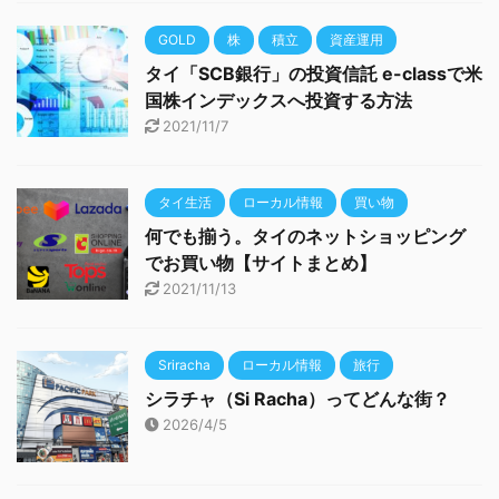
GOLD
株
積立
資産運用
タイ「SCB銀行」の投資信託 e-classで米
国株インデックスへ投資する方法
2021/11/7
タイ生活
ローカル情報
買い物
何でも揃う。タイのネットショッピング
でお買い物【サイトまとめ】
2021/11/13
Sriracha
ローカル情報
旅行
シラチャ（Si Racha）ってどんな街？
2026/4/5