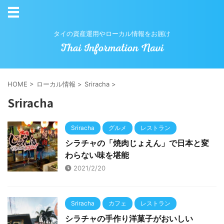
タイの資産運用やローカル情報をお届け
HOME
>
ローカル情報
>
Sriracha
>
Sriracha
Sriracha
グルメ
レストラン
シラチャの「焼肉じょえん」で日本と変
わらない味を堪能
2021/2/20
Sriracha
カフェ
レストラン
シラチャの手作り洋菓子がおいしい