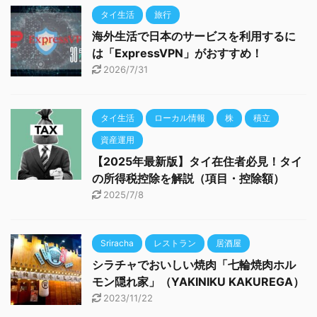
タイ生活
旅行
海外生活で日本のサービスを利用するに
は「ExpressVPN」がおすすめ！
2026/7/31
タイ生活
ローカル情報
株
積立
資産運用
【2025年最新版】タイ在住者必見！タイ
の所得税控除を解説（項目・控除額）
2025/7/8
Sriracha
レストラン
居酒屋
シラチャでおいしい焼肉「七輪焼肉ホル
モン隠れ家」（YAKINIKU KAKUREGA）
2023/11/22