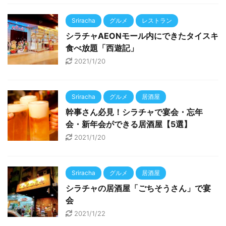
Sriracha
グルメ
レストラン
シラチャAEONモール内にできたタイスキ
食べ放題「西遊記」
2021/1/20
Sriracha
グルメ
居酒屋
幹事さん必見！シラチャで宴会・忘年
会・新年会ができる居酒屋【5選】
2021/1/20
Sriracha
グルメ
居酒屋
シラチャの居酒屋「ごちそうさん」で宴
会
2021/1/22