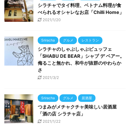
シラチャでタイ料理、ベトナム料理が食
べられるオシャレなお店「Chilli Home」
2021/1/20
Sriracha
グルメ
レストラン
シラチャのしゃぶしゃぶビュッフェ
「SHABU DE BEAR」シャブ デ ベアー。
侮ること無かれ、和牛が抜群のやわらか
さ
2021/3/2
Sriracha
グルメ
居酒屋
つまみがメチャクチャ美味しい居酒屋
「酒の店 シラチャ店」
2021/1/22